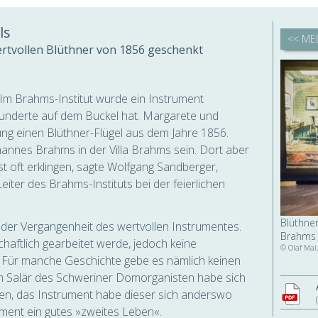
ls
<< ME
rtvollen Blüthner von 1856 geschenkt
s: Im Brahms-Institut wurde ein Instrument
hunderte auf dem Buckel hat. Margarete und
ng einen Blüthner-Flügel aus dem Jahre 1856.
hannes Brahms in der Villa Brahms sein. Dort aber
hst oft erklingen, sagte Wolfgang Sandberger,
iter des Brahms-Instituts bei der feierlichen
Blüthne
der Vergangenheit des wertvollen Instrumentes.
Brahms
haftlich gearbeitet werde, jedoch keine
© Olaf Ma
. Für manche Geschichte gebe es nämlich keinen
om Salär des Schweriner Domorganisten habe sich
nnen, das Instrument habe dieser sich anderswo
ment ein gutes »zweites Leben«.