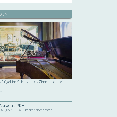
DIEN
r-Flügel im Scharwenka-Zimmer der Villa
lzahn
Artikel als PDF
(925,05 KB) | © Lübecker Nachrichten