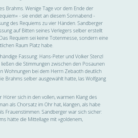
nes Brahms. Wenige Tage vor dem Ende der
equiem« - sie endet an diesem Sonnabend -
assung des Requiems zu vier Händen. Sandberger
sung auf Bitten seines Verlegers selber erstellt
. Das Requiem sei keine Totenmesse, sondern eine
tlichen Raum Platz habe.
ierhändige Fassung: Hans-Peter und Volker Stenzl
s, ließen die Stimmungen zwischen den Posaunen
chen Wohnungen bei dem Herrn Zebaoth deutlich
die Brahms selber ausgewählt hatte, las Wolfgang
r Hörer sich in den vollen, warmen Klang des
an als Chorsatz im Ohr hat, klangen, als habe
ls Frauenstimmen. Sandberger war sich sicher:
s hätte die Mittellage mit »goldenem,