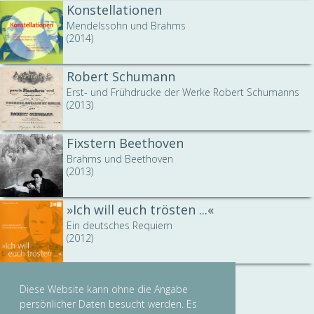
Konstellationen
Mendelssohn und Brahms
(2014)
Robert Schumann
Erst- und Frühdrucke der Werke Robert Schumanns
(2013)
Fixstern Beethoven
Brahms und Beethoven
(2013)
»Ich will euch trösten ...«
Ein deutsches Requiem
(2012)
»Ich schwelge in Mozart«
Diese Website kann ohne die Angabe
Mozart im Spiegel von Brahms
persönlicher Daten besucht werden. Es
(2006)