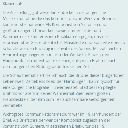
Klavier saß.
Die Ausstellung gibt weiterhin Einblicke in die bürgerliche
Musikkultur, ohne die das kompositorische Werk von Brahms
kaum vorstellbar wäre. Als Komponist von Sinfonien und
großformatigen Chorwerken sowie intimer Lieder und
Kammermusik kam er einem Publikum entgegen, das die
repräsentative Geste öffentlicher Musikfeste und Konzerte ebenso
schätzte wie den Rückzug ins Private des Salons. Mit zahlreichen
Bearbeitungen eigener und fremder Werke für Klavier, dem
Hausmusik-Instrument par exellence, entsprach Brahms auch
dem bürgerlichen Bildungsbedürfnis seiner Zeit.
Die Schau thematisiert freilich auch die Brüche dieser bürgerlichen
Lebenswelt: Zeitlebens blieb der Hamburger – kaum typisch für
eine bürgerliche Biografie – unverheiratet. Stattdessen pflegte
Brahms vor allem in seiner Wahlheimat Wien einen großen
Freundeskreis, der ihm zum Teil auch familiäre Geborgenheit
vermittelte.
Wichtigstes Kommunikationsmedium war im 19. Jahrhundert der
Brief. Als Briefschreiber war der Komponist zugleich an der
vorrangig vom Bürgertum getragenen Briefkultur des 19.