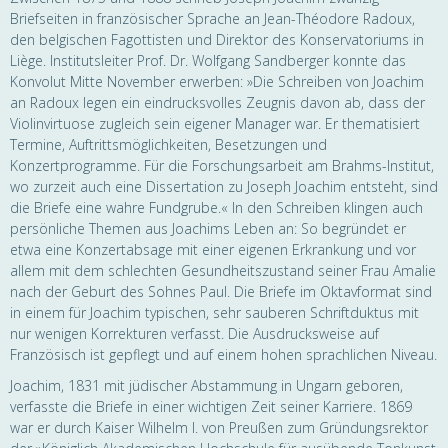
Briefseiten in französischer Sprache an Jean-Théodore Radoux,
den belgischen Fagottisten und Direktor des Konservatoriums in
Liège. Institutsleiter Prof. Dr. Wolfgang Sandberger konnte das
Konvolut Mitte November erwerben: »Die Schreiben von Joachim
an Radoux legen ein eindrucksvolles Zeugnis davon ab, dass der
Violinvirtuose zugleich sein eigener Manager war. Er thematisiert
Termine, Auftrittsmöglichkeiten, Besetzungen und
Konzertprogramme. Für die Forschungsarbeit am Brahms-Institut,
wo zurzeit auch eine Dissertation zu Joseph Joachim entsteht, sind
die Briefe eine wahre Fundgrube.« In den Schreiben klingen auch
persönliche Themen aus Joachims Leben an: So begründet er
etwa eine Konzertabsage mit einer eigenen Erkrankung und vor
allem mit dem schlechten Gesundheitszustand seiner Frau Amalie
nach der Geburt des Sohnes Paul. Die Briefe im Oktavformat sind
in einem für Joachim typischen, sehr sauberen Schriftduktus mit
nur wenigen Korrekturen verfasst. Die Ausdrucksweise auf
Französisch ist gepflegt und auf einem hohen sprachlichen Niveau.
Joachim, 1831 mit jüdischer Abstammung in Ungarn geboren,
verfasste die Briefe in einer wichtigen Zeit seiner Karriere. 1869
war er durch Kaiser Wilhelm I. von Preußen zum Gründungsrektor