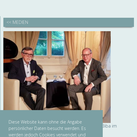
<< MEDIEN
Diese Website kann ohne die Angabe
Zu Gast bei Brahms am 2. Juli 2021: Prof. Dr. Otto Biba im
persönlicher Daten besucht werden. Es
Gespräch mit Prof. Dr. Wolfgang Sandberger
werden jedoch Cookies verwendet und
© Birgitt Rehbock