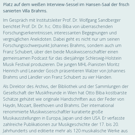
Platz auf dem weißen Interview-Sessel im Hansen-Saal der frisch
sanierten Villa Brahms.
Im Gespräch mit Institutsleiter Prof. Dr. Wolfgang Sandberger
berichtet Prof. Dr. Dr. h.c. Otto Biba von überraschenden
Forschungserkenntnissen, interessanten Begegnungen und
vergnüglichen Anekdoten. Dabei geht es nicht nur um seinen
Forschungsschwerpunkt Johannes Brahms, sondern auch um
Franz Schubert, über den beide Musikwissenschaftler einen
gemeinsamen Podcast für das diesjährige Schleswig-Holstein
Musik Festival produzieren. Die jungen MHL-Pianisten Moritz
Heinrich und Leander Gosch präsentieren Walzer von Johannes
Brahms und Ländler von Franz Schubert zu vier Händen.
Als Direktor des Archivs, der Bibliothek und der Sammlungen der
Gesellschaft der Musikfreunde in Wien hat Otto Biba kostbarste
Schätze gehütet wie originale Handschriften aus der Feder von
Haydn, Mozart, Beethoven und Brahms. Der international
renommierte Musikwissenschaftler kuratierte große
Musikausstellungen in Europa, Japan und den USA. Er verfasste
zahlreiche Publikationen zur Musikgeschichte der 17. bis 20.
Jahrhunderts und editierte mehr als 120 musikalische Werke aus