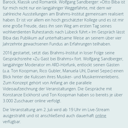
Barock, Klassik und Romantik. Wolfgang Sandberger: »Otto Biba ist
für mich nicht nur ein langjähriger Weggefährte, mit dem wir
zahlreiche Ausstellungen am Brahms-Institut gemeinsam realisiert
haben. Er ist vor allem ein hoch geschätzter Kollege und es ist mir
eine große Freude, dass ihn sein Weg am ersten Tag seines
wohlverdienten Ruhestands nach Lübeck führt.« Im Gespräch lässt
Biba das Publikum auf unterhaltsame Weise an seinem über vier
Jahrzehnte gewachsenen Fundus an Erfahrungen teilhaben.
2016 gestartet, setzt das Brahms-Institut in loser Folge seine
Gesprächsreihe »Zu Gast bei Brahms« fort. Wolfgang Sandberger,
langjähriger Moderator im ARD-Hörfunk, entlockt seinen Gästen
(u.a. Ton Koopman, Rico Gubler, Manuela Uhl, Daniel Sepec) einen
Blick hinter die Kulissen ihres Musiker- und Musikerinnenlebens.
Zum Konzept gehört von Anfang an die parallele
Videoaufzeichnung der Veranstaltungen. Die Gespräche mit
Konstanze Eickhorst und Ton Koopman haben so bereits je über
3.000 Zuschauer online verfolgt.
Die Veranstaltung am 2. Juli wird ab 19 Uhr im Live-Stream
ausgestrahlt und ist anschließend auch dauerhaft
online
verfügbar.