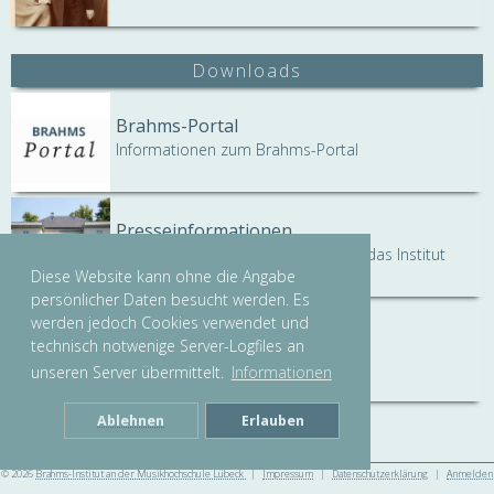
Downloads
Brahms-Portal
Informationen zum Brahms-Portal
Presseinformationen
Allgemeine Informationen rund um das Institut
Diese Website kann ohne die Angabe
persönlicher Daten besucht werden. Es
werden jedoch Cookies verwendet und
Pressebilder
technisch notwenige Server-Logfiles an
Pressebilder zur freien Verwendung
unseren Server übermittelt.
Informationen
Ablehnen
Erlauben
© 2026
Brahms-Institut an der Musikhochschule Lübeck
|
Impressum
|
Datenschutzerklärung
|
Anmelden