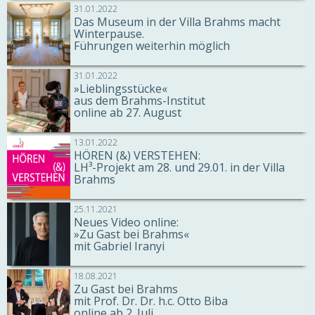
31.01.2022
Das Museum in der Villa Brahms macht
Winterpause.
Führungen weiterhin möglich
31.01.2022
»Lieblingsstücke«
aus dem Brahms-Institut
online ab 27. August
13.01.2022
HÖREN (&) VERSTEHEN:
LH³-Projekt am 28. und 29.01. in der Villa
Brahms
25.11.2021
Neues Video online:
»Zu Gast bei Brahms«
mit Gabriel Iranyi
18.08.2021
Zu Gast bei Brahms
mit Prof. Dr. Dr. h.c. Otto Biba
online ab 2. Juli