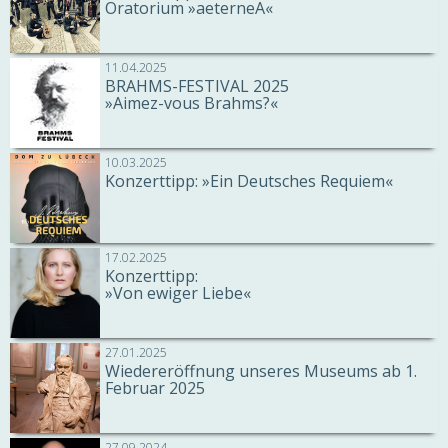
Oratorium »aeterneA«
11.04.2025
BRAHMS-FESTIVAL 2025
»Aimez-vous Brahms?«
10.03.2025
Konzerttipp: »Ein Deutsches Requiem«
17.02.2025
Konzerttipp:
»Von ewiger Liebe«
27.01.2025
​Wiedereröffnung unseres Museums ab 1.
Februar 2025
27.09.2024