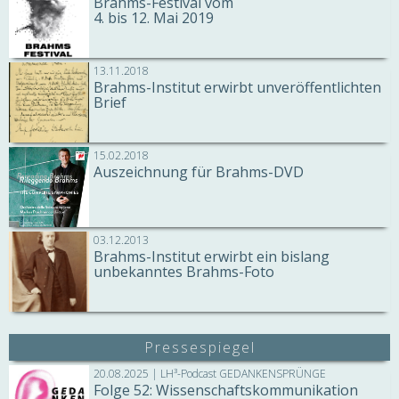
Brahms-Festival vom
4. bis 12. Mai 2019
13.11.2018
Brahms-Institut erwirbt unveröffentlichten
Brief
15.02.2018
Auszeichnung für Brahms-DVD
03.12.2013
Brahms-Institut erwirbt ein bislang
unbekanntes Brahms-Foto
Pressespiegel
20.08.2025 | LH³-Podcast GEDANKENSPRÜNGE
Folge 52: Wissenschaftskommunikation