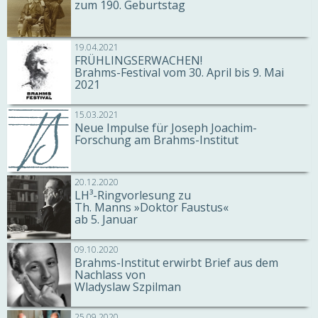
zum 190. Geburtstag
19.04.2021
FRÜHLINGSERWACHEN!
Brahms-Festival vom 30. April bis 9. Mai
2021
15.03.2021
Neue Impulse für Joseph Joachim-
Forschung am Brahms-Institut
20.12.2020
LH³-Ringvorlesung zu
Th. Manns »Doktor Faustus«
ab 5. Januar
09.10.2020
Brahms-Institut erwirbt Brief aus dem
Nachlass von
Wladyslaw Szpilman
25.09.2020