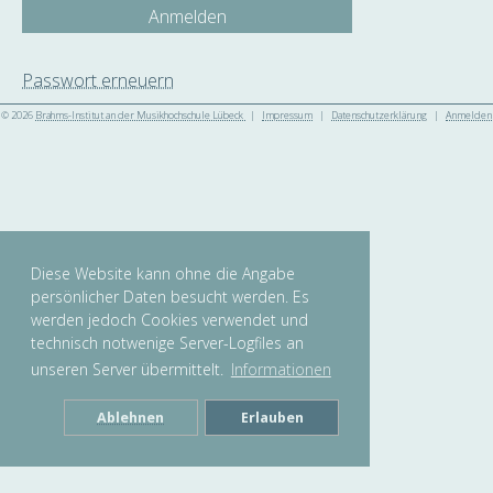
Anmelden
Passwort erneuern
© 2026
Brahms-Institut an der Musikhochschule Lübeck
|
Impressum
|
Datenschutzerklärung
|
Anmelden
Diese Website kann ohne die Angabe
persönlicher Daten besucht werden. Es
werden jedoch Cookies verwendet und
technisch notwenige Server-Logfiles an
unseren Server übermittelt.
Informationen
Ablehnen
Erlauben