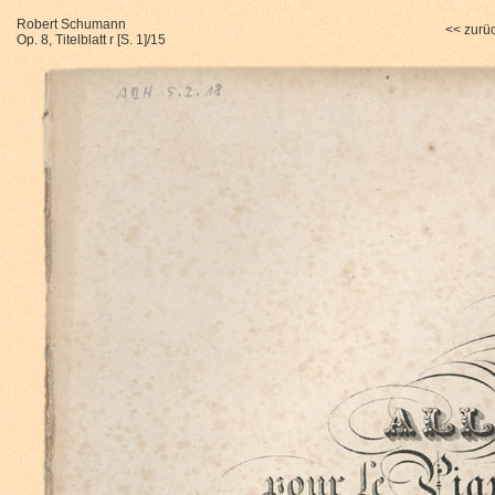
Robert Schumann
<< zurü
Op. 8, Titelblatt r [S. 1]/15